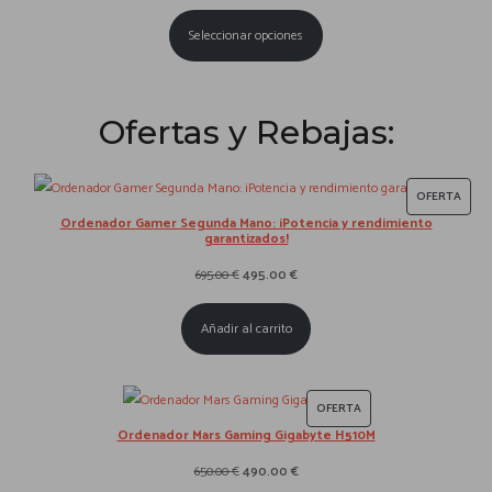
Seleccionar opciones
Ofertas y Rebajas:
P
OFERTA
Ordenador Gamer Segunda Mano: ¡Potencia y rendimiento
R
garantizados!
O
E
E
695.00
€
495.00
€
D
l
l
U
Añadir al carrito
p
p
C
r
r
T
e
e
O
P
OFERTA
c
c
E
Ordenador Mars Gaming Gigabyte H510M
R
i
i
N
O
E
E
650.00
€
490.00
€
o
o
O