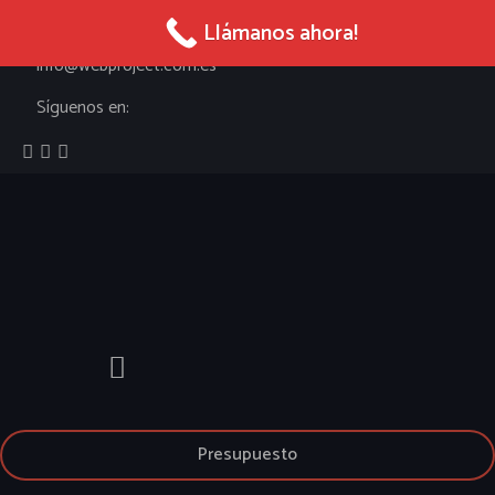
965 027 005
Llámanos ahora!
info@webproject.com.es
Síguenos en:
Presupuesto