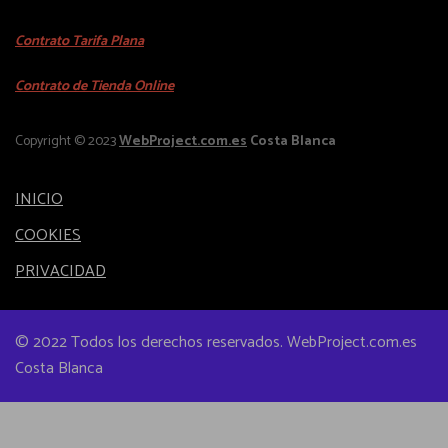
i
d
i
e
u
Contrato Tarifa Plana
p
n
c
l
e
Contrato de Tienda Online
t
e
m
o
s
ú
Copyright © 2023
WebProject.com.es
Costa Blanca
t
v
l
i
a
t
e
INICIO
r
i
n
i
COOKIES
p
e
a
PRIVACIDAD
l
m
n
e
ú
t
s
l
e
© 2022 Todos los derechos reservados. WebProject.com.es
v
t
Costa Blanca
s
a
i
.
r
p
L
i
l