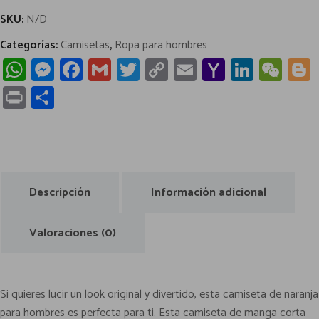
s
SKU:
N/D
c
Categorías:
Camisetas
,
Ropa para hombres
u
W
M
Fa
G
T
C
E
Y
Li
W
r
h
es
ce
m
wi
o
m
a
nk
e
a
Pr
C
y
at
se
b
ail
tt
py
ail
h
e
C
in
o
e
s
n
o
er
Li
o
dI
h
t
m
s
A
g
ok
nk
o
n
at
p
t
p
er
M
ar
i
Descripción
Información adicional
p
ail
l
tir
o
Valoraciones (0)
:
c
a
Si quieres lucir un look original y divertido, esta camiseta de naranja
m
para hombres es perfecta para ti. Esta camiseta de manga corta
i