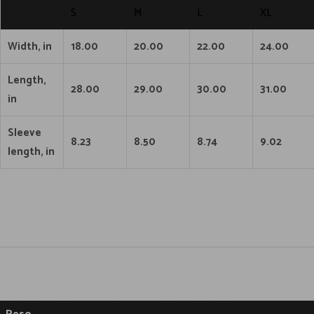
a
S
M
L
XL
h
o
Width, in
18.00
20.00
22.00
24.00
m
Length,
b
28.00
29.00
30.00
31.00
in
r
e
Sleeve
s
8.23
8.50
8.74
9.02
length, in
c
a
n
t
i
d
a
d