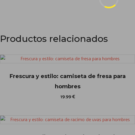
Productos relacionados
Frescura y estilo: camiseta de fresa para
hombres
19.99
€
E
s
t
e