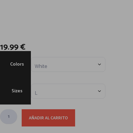
19.99
€
Colors
Sizes
F
AÑADIR AL CARRITO
r
e