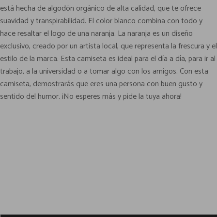
está hecha de algodón orgánico de alta calidad, que te ofrece
s
suavidad y transpirabilidad. El color blanco combina con todo y
e
hace resaltar el logo de una naranja. La naranja es un diseño
t
exclusivo, creado por un artista local, que representa la frescura y el
a
estilo de la marca. Esta camiseta es ideal para el día a día, para ir al
d
trabajo, a la universidad o a tomar algo con los amigos. Con esta
e
camiseta, demostrarás que eres una persona con buen gusto y
n
sentido del humor. ¡No esperes más y pide la tuya ahora!
a
r
a
n
j
a
p
a
r