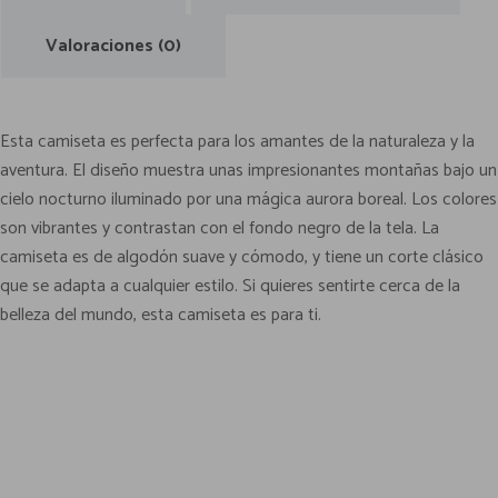
0
p
ail
tir
€
s
Valoraciones (0)
c
a
n
Esta camiseta es perfecta para los amantes de la naturaleza y la
t
aventura. El diseño muestra unas impresionantes montañas bajo un
i
cielo nocturno iluminado por una mágica aurora boreal. Los colores
d
son vibrantes y contrastan con el fondo negro de la tela. La
a
camiseta es de algodón suave y cómodo, y tiene un corte clásico
d
que se adapta a cualquier estilo. Si quieres sentirte cerca de la
belleza del mundo, esta camiseta es para ti.