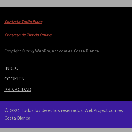
i
o
i
e
€
d
p
n
u
l
Contrato Tarifa Plana
e
c
e
m
Contrato de Tienda Online
t
s
ú
o
v
l
Copyright © 2023
WebProject.com.es
Costa Blanca
t
a
t
i
r
i
e
INICIO
i
p
n
a
COOKIES
l
e
n
e
PRIVACIDAD
m
t
s
ú
e
v
l
s
© 2022 Todos los derechos reservados. WebProject.com.es
a
t
.
Costa Blanca
r
i
L
i