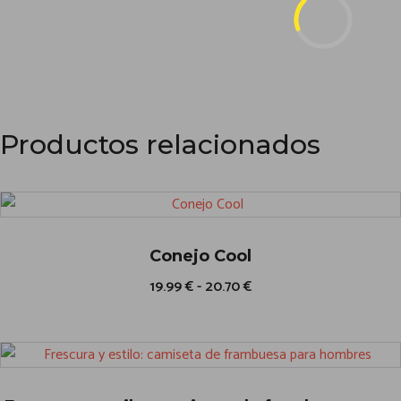
Productos relacionados
Conejo Cool
R
19.99
€
-
20.70
€
a
E
n
g
s
o
d
t
e
e
p
r