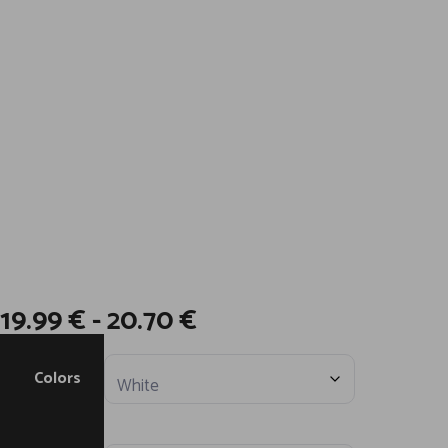
R
19.99
€
-
20.70
€
a
n
g
o
Colors
d
e
p