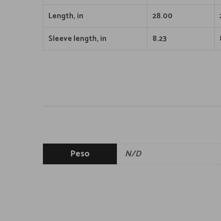
Length, in
28.00
Sleeve length, in
8.23
Peso
N/D