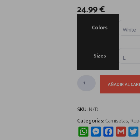
24.99
€
Colors
Sizes
Z
AÑADIR AL CAR
a
p
a
SKU:
N/D
s
Categorías:
Camisetas
,
Rop
c
W
M
Fa
G
o