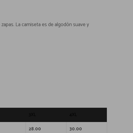
de zapas. La camiseta es de algodón suave y
3XL
4XL
0
28.00
30.00