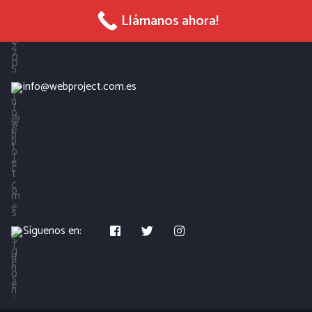
965 027 005
Llámanos ahora!
info@webproject.com.es
Síguenos en: