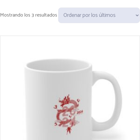
O
Mostrando los 3 resultados
r
d
e
n
a
d
o
p