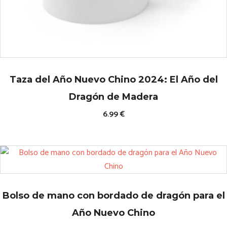
o
r
l
Taza del Año Nuevo Chino 2024: El Año del
Dragón de Madera
o
6.99
€
s
E
s
ú
t
e
l
p
r
Bolso de mano con bordado de dragón para el
t
o
Año Nuevo Chino
d