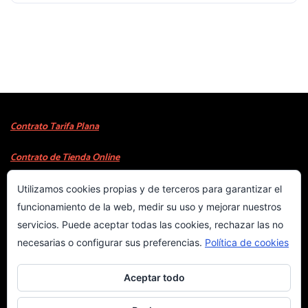
realizar tareas específicas o mejorar nuestras
experiencias digitales. Sin embargo, la fuente de la
que descargamos estos programas puede marcar
la diferencia...
Contrato Tarifa Plana
Contrato de Tienda Online
Utilizamos cookies propias y de terceros para garantizar el
Copyright © 2023
WebProject.com.es
Costa Blanca
funcionamiento de la web, medir su uso y mejorar nuestros
servicios. Puede aceptar todas las cookies, rechazar las no
INICIO
necesarias o configurar sus preferencias.
Política de cookies
COOKIES
Aceptar todo
PRIVACIDAD