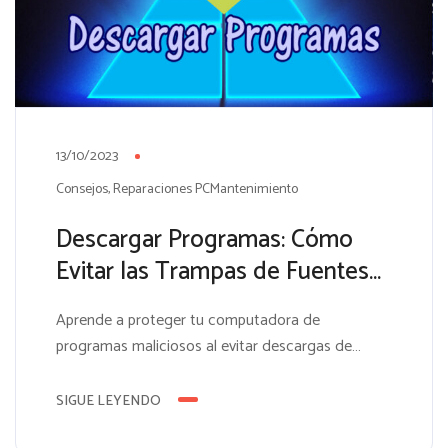
13/10/2023
Consejos
Reparaciones PCMantenimiento
Descargar Programas: Cómo
Evitar las Trampas de Fuentes
No Confiables
Aprende a proteger tu computadora de
programas maliciosos al evitar descargas de
fuentes no confiables. Tu seguridad es nuestra
prioridad. En el vasto mundo de la informática, a
SIGUE LEYENDO
menudo necesitamos descargar programas para