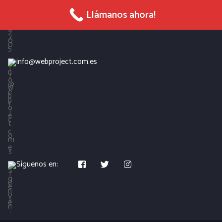
965 027 005
Llámanos ahora!
info@webproject.com.es
Síguenos en: