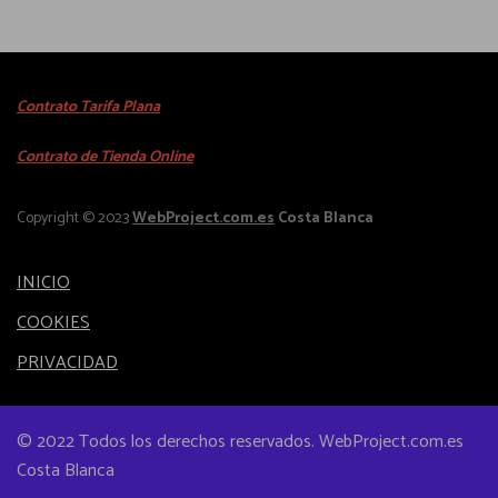
r
o
l
o
p
e
d
c
s
u
i
Contrato Tarifa Plana
v
c
o
a
Contrato de Tienda Online
t
n
r
o
e
i
Copyright © 2023
WebProject.com.es
Costa Blanca
t
s
a
i
s
n
e
INICIO
e
t
n
p
COOKIES
e
e
u
s
PRIVACIDAD
m
e
.
ú
d
L
l
e
© 2022 Todos los derechos reservados. WebProject.com.es
a
t
n
Costa Blanca
s
i