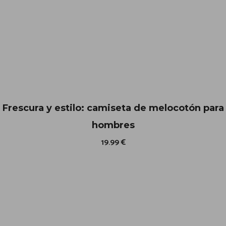
Frescura y estilo: camiseta de melocotón para
hombres
19.99
€
E
s
t
e
p
r