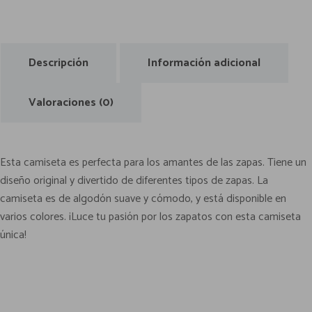
s
n
o
er
Li
o
dI
h
t
m
t
A
g
ok
nk
o
n
at
p
i
p
er
M
ar
l
Descripción
Información adicional
p
ail
o
tir
c
Valoraciones (0)
a
n
t
Esta camiseta es perfecta para los amantes de las zapas. Tiene un
i
diseño original y divertido de diferentes tipos de zapas. La
d
camiseta es de algodón suave y cómodo, y está disponible en
a
varios colores. ¡Luce tu pasión por los zapatos con esta camiseta
d
única!