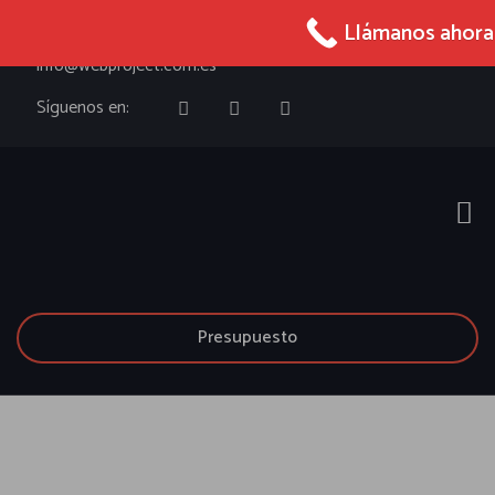
965 027 005
Llámanos ahora
info@webproject.com.es
Síguenos en:
Presupuesto