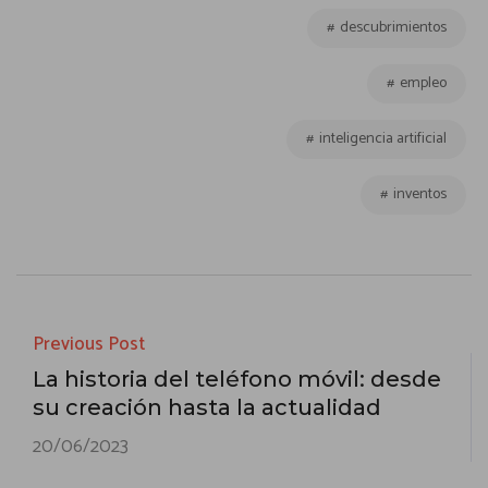
s
n
o
er
Li
o
dI
h
g
t
m
A
g
ok
nk
o
n
at
descubrimientos
g
p
p
er
M
er
ar
empleo
p
ail
tir
inteligencia artificial
inventos
Previous Post
La historia del teléfono móvil: desde
su creación hasta la actualidad
20/06/2023