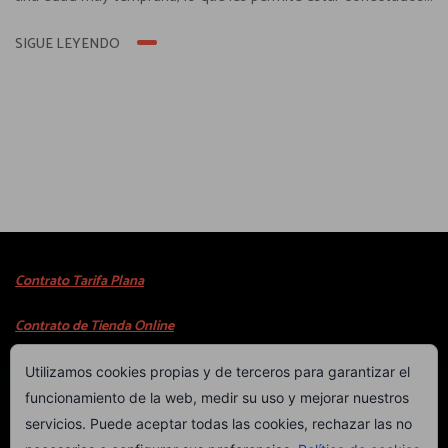
en todo momento. Sin embargo, el uso inadecuado de estos
SIGUE LEYENDO
dispositivos puede tener consecuencias negativas en su
desarrollo y bienestar emocional. En este blog, exploraremos
cómo podemos enseñar a los niños a usar el smartphone...
Contrato Tarifa Plana
Contrato de Tienda Online
Utilizamos cookies propias y de terceros para garantizar el
Copyright © 2023
WebProject.com.es
Costa Blanca
funcionamiento de la web, medir su uso y mejorar nuestros
servicios. Puede aceptar todas las cookies, rechazar las no
INICIO