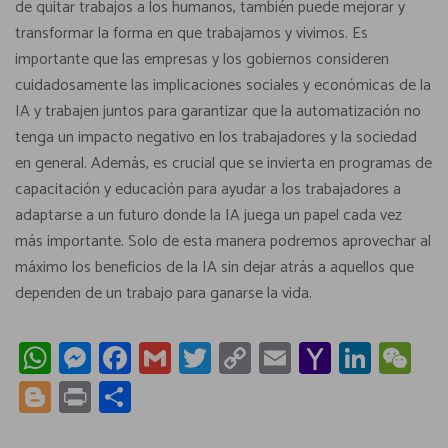
de quitar trabajos a los humanos, también puede mejorar y
transformar la forma en que trabajamos y vivimos. Es
importante que las empresas y los gobiernos consideren
cuidadosamente las implicaciones sociales y económicas de la
IA y trabajen juntos para garantizar que la automatización no
tenga un impacto negativo en los trabajadores y la sociedad
en general. Además, es crucial que se invierta en programas de
capacitación y educación para ayudar a los trabajadores a
adaptarse a un futuro donde la IA juega un papel cada vez
más importante. Solo de esta manera podremos aprovechar al
máximo los beneficios de la IA sin dejar atrás a aquellos que
dependen de un trabajo para ganarse la vida.
W
M
Fa
G
T
C
E
Y
Li
W
h
es
ce
m
wi
o
m
a
nk
e
Bl
Pr
C
at
se
b
ail
tt
py
ail
h
e
C
o
in
o