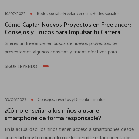
10
JUL
10/07/2023
Redes socialesFreelancer.com
Redes sociales
Cómo Captar Nuevos Proyectos en Freelancer:
Consejos y Trucos para Impulsar tu Carrera
Si eres un freelancer en busca de nuevos proyectos, te
presentamos algunos consejos y trucos efectivos para
destacarte en Freelancer.com y atraer a más clientes. Si eres
SIGUE LEYENDO
un freelancer, sabes que conseguir nuevos proyectos es clave
para el éxito de tu carrera. Freelancer.com es una plataforma
ideal para conectarte con clientes en busca de servicios...
30
JUN
30/06/2023
Consejos
Inventos y Descubrimientos
¿Cómo enseñar a los niños a usar el
smartphone de forma responsable?
En la actualidad, los niños tienen acceso a smartphones desde
una edad muy temprana, lo que les permite estar conectados